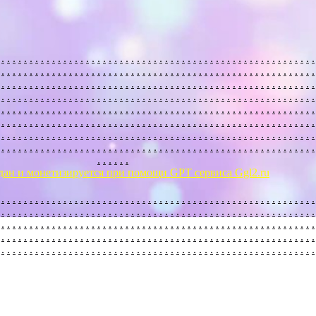
.
.
.
.
.
.
.
.
.
.
.
.
.
.
.
.
.
.
.
.
.
.
.
.
.
.
.
.
.
.
.
.
.
.
.
.
.
.
.
.
.
.
.
.
.
.
.
.
.
.
.
.
.
.
.
.
.
.
.
.
.
.
.
.
.
.
.
.
.
.
.
.
.
.
.
.
.
.
.
.
.
.
.
.
.
.
.
.
.
.
.
.
.
.
.
.
.
.
.
.
.
.
.
.
.
.
.
.
.
.
.
.
.
.
.
.
.
.
.
.
.
.
.
.
.
.
.
.
.
.
.
.
.
.
.
.
.
.
.
.
.
.
.
.
.
.
.
.
.
.
.
.
.
.
.
.
.
.
.
.
.
.
.
.
.
.
.
.
.
.
.
.
.
.
.
.
.
.
.
.
.
.
.
.
.
.
.
.
.
.
.
.
.
.
.
.
.
.
.
.
.
.
.
.
.
.
.
.
.
.
.
.
.
.
.
.
.
.
.
.
.
.
.
.
.
.
.
.
.
.
.
.
.
.
.
.
.
.
.
.
.
.
.
.
.
.
.
.
.
.
.
.
.
.
.
.
.
.
.
.
.
.
.
.
.
.
.
.
.
.
.
.
.
.
.
.
.
.
.
.
.
.
.
.
.
.
.
.
.
.
.
.
.
.
.
.
.
.
.
.
.
.
.
.
.
.
.
.
.
.
.
.
.
.
.
.
.
.
.
.
.
.
.
.
.
.
.
.
.
.
.
.
.
.
.
.
.
.
.
.
.
.
.
.
.
.
.
.
.
.
.
.
.
.
.
.
.
.
.
.
.
.
.
.
.
.
.
.
.
.
.
.
.
.
.
.
.
.
.
.
.
.
.
.
.
.
.
.
.
.
.
.
.
.
.
.
.
.
.
.
.
.
.
.
.
.
.
.
.
.
.
.
.
.
.
.
.
.
.
.
.
.
.
.
.
.
.
.
.
.
.
.
.
.
.
.
.
.
.
.
.
.
.
.
.
.
.
.
.
.
.
.
.
.
дан и монетизируется при помощи GPT сервиса Ggl2.ru
.
.
.
.
.
.
.
.
.
.
.
.
.
.
.
.
.
.
.
.
.
.
.
.
.
.
.
.
.
.
.
.
.
.
.
.
.
.
.
.
.
.
.
.
.
.
.
.
.
.
.
.
.
.
.
.
.
.
.
.
.
.
.
.
.
.
.
.
.
.
.
.
.
.
.
.
.
.
.
.
.
.
.
.
.
.
.
.
.
.
.
.
.
.
.
.
.
.
.
.
.
.
.
.
.
.
.
.
.
.
.
.
.
.
.
.
.
.
.
.
.
.
.
.
.
.
.
.
.
.
.
.
.
.
.
.
.
.
.
.
.
.
.
.
.
.
.
.
.
.
.
.
.
.
.
.
.
.
.
.
.
.
.
.
.
.
.
.
.
.
.
.
.
.
.
.
.
.
.
.
.
.
.
.
.
.
.
.
.
.
.
.
.
.
.
.
.
.
.
.
.
.
.
.
.
.
.
.
.
.
.
.
.
.
.
.
.
.
.
.
.
.
.
.
.
.
.
.
.
.
.
.
.
.
.
.
.
.
.
.
.
.
.
.
.
.
.
.
.
.
.
.
.
.
.
.
.
.
.
.
.
.
.
.
.
.
.
.
.
.
.
.
.
.
.
.
.
.
.
.