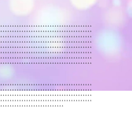
.
.
.
.
.
.
.
.
.
.
.
.
.
.
.
.
.
.
.
.
.
.
.
.
.
.
.
.
.
.
.
.
.
.
.
.
.
.
.
.
.
.
.
.
.
.
.
.
.
.
.
.
.
.
.
.
.
.
.
.
.
.
.
.
.
.
.
.
.
.
.
.
.
.
.
.
.
.
.
.
.
.
.
.
.
.
.
.
.
.
.
.
.
.
.
.
.
.
.
.
.
.
.
.
.
.
.
.
.
.
.
.
.
.
.
.
.
.
.
.
.
.
.
.
.
.
.
.
.
.
.
.
.
.
.
.
.
.
.
.
.
.
.
.
.
.
.
.
.
.
.
.
.
.
.
.
.
.
.
.
.
.
.
.
.
.
.
.
.
.
.
.
.
.
.
.
.
.
.
.
.
.
.
.
.
.
.
.
.
.
.
.
.
.
.
.
.
.
.
.
.
.
.
.
.
.
.
.
.
.
.
.
.
.
.
.
.
.
.
.
.
.
.
.
.
.
.
.
.
.
.
.
.
.
.
.
.
.
.
.
.
.
.
.
.
.
.
.
.
.
.
.
.
.
.
.
.
.
.
.
.
.
.
.
.
.
.
.
.
.
.
.
.
.
.
.
.
.
.
.
.
.
.
.
.
.
.
.
.
.
.
.
.
.
.
.
.
.
.
.
.
.
.
.
.
.
.
.
.
.
.
.
.
.
.
.
.
.
.
.
.
.
.
.
.
.
.
.
.
.
.
.
.
.
.
.
.
.
.
.
.
.
.
.
.
.
.
.
.
.
.
.
.
.
.
.
.
.
.
.
.
.
.
.
.
.
.
.
.
.
.
.
.
.
.
.
.
.
.
.
.
.
.
.
.
.
.
.
.
.
.
.
.
.
.
.
.
.
.
.
.
.
.
.
.
.
.
.
.
.
.
.
.
.
.
.
.
.
.
.
.
.
.
.
.
.
.
.
.
.
.
.
.
.
.
.
.
.
.
.
.
.
.
.
.
.
.
.
.
.
.
.
.
.
.
.
.
.
.
.
.
.
.
.
.
.
.
.
.
.
.
.
.
.
.
.
.
.
.
.
.
.
.
.
.
.
.
.
.
.
.
.
.
.
.